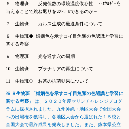
６ 物理班
反発係数の環境温度依存性
～ｴﾈﾙｷﾞｰを
与えることで跳ね返りをｺﾝﾄﾛｰﾙできるのか～
７ 生物班
カルス生成の最適条件について
８ 生物班◆ 婚姻色を示すコイ目魚類の色認識と学習に
関する考察
９ 物理班
光を通す穴の周期
10 生物班
プラナリアの再生について
11 生物班◇ お茶の抗菌効果について
※ ８生物班 「婚姻色を示すコイ目魚類の色認識と学習に
関する考察」
は、２０２０年度マリンチャレンジプログ
ラムに採択されました。九州沖縄・地区大会で全国大会
への出場権を獲得し、各地区大会から選ばれた１５校と
全国大会で最終成果を発表しました。また、熊本県公立