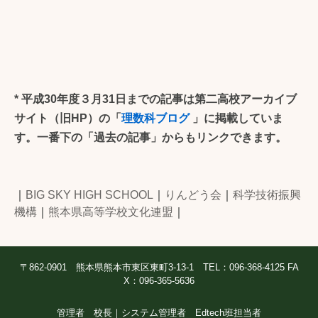
*
平成30年度３月31日までの記事は第二高校アーカイブ
サイト（旧HP）の「
理数科ブログ
」に掲載していま
す。一番下の「過去の記事」からもリンクできます。
｜
BIG SKY HIGH SCHOOL
｜
りんどう会
｜
科学技術振興
機構
｜
熊本県高等学校文化連盟
｜
〒862-0901 熊本県熊本市東区東町3-13-1 TEL：096-368-4125 FA
X：096-365-5636
管理者 校長｜システム管理者 Edtech班担当者