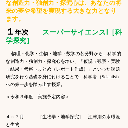
な創造力・独創力・探究心は、あなたの将
来の夢や希望を実現する大きな力となり
ます。
１
年次
スーパーサイエンス
Ⅰ
［科
学探究］
物理・化学・生物・地学・数学の各分野から、科学的
な創造力・独創力・探究心を培い、「仮説→観察・実験
→結果・考察→まとめ（レポート作成）」といった課題
研究を行う基礎を身に付けることで、科学者（Scientist）
への第一歩を踏み出す授業。
＜令和３年度 実施予定内容＞
４～７月 ［生物学・地学探究］ 江津湖の水環境
と生物