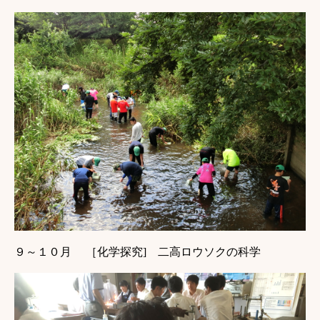
９
～１０月 ［化学探究] 二高ロウソクの科学