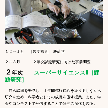
１２～１月 ［数学探究] 統計学
２～３月 ２年次課題研究に向けた事前調査
２
年次
スーパーサイエンス
Ⅱ
［
課
題
研究］
自ら課題を発見し、１年間試行錯誤を繰り返しながら
研究を進め、科学者としての成長を促す授業。また、学
会やコンテストで発信することで研究の深化を図る。