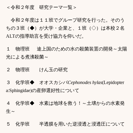
＜令和２年度 研究テーマ一覧＞
令和２年度は１１班でグループ研究を行った。そのう
ちの３班（◆）が大学・企業と、１班（◇）は本校２名
ALTの指導助言を受け協力を仰いだ。
１
物理班
途上国のための水の殺菌装置の開発～太陽
光による煮沸殺菌～
２ 物理班
けん玉の研究
３
化学班◆ オオスカシバ
Cephonodes
hylas
(Lepidopter
a:Sphingidae)の産卵
選好性について
４
化学班◆ 水素は地球を救う！～土壌からの水素発
生～
５ 化学班
半透膜を用いた逆浸透と浸透圧について