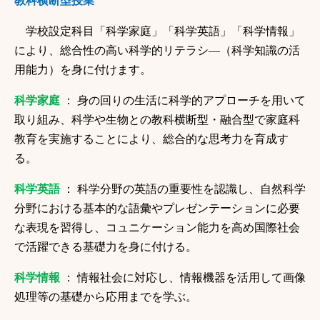
教科横断型授業
学校設定科目「科学家庭」「科学英語」「科学情報」
により、総合性の高い科学
的リテラシ―（科学知識の活
用能力）を身に付けます。
科学家庭
： 身の回りの生活に科学的アプローチを用いて
取り組み、科学や
生物との教科横断型・融合型で家庭科
教育を実施することによ
り、総合的な思考力を育成す
る。
科学英語
： 科学分野の英語の重要性を認識し、自然科学
分野における基
本的な語彙やプレゼンテーションに必要
な表現を習得し、コュニ
ケーション能力を高め国際社会
で活躍できる基礎力を身に付ける。
科学情報
： 情報社会に対応し、情報機器を活用して画像
処理等の基礎から
応用までを学ぶ。