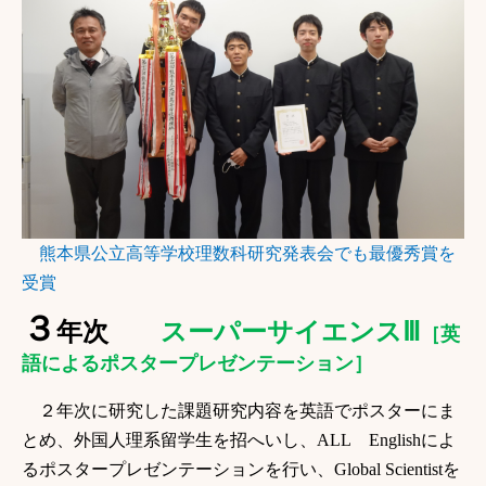
熊本県公立高等学校理数科研究発表会でも最優秀賞を
受賞
３
年次
スーパーサイエンス
Ⅲ
［英
語によるポスタープレゼンテーション］
２年
次に研究した課題研究内容を英語でポスターにま
とめ、外国人理系留学生を招へいし、
ALL
English
によ
るポスタープレゼンテーションを行い、
Global Scientist
を