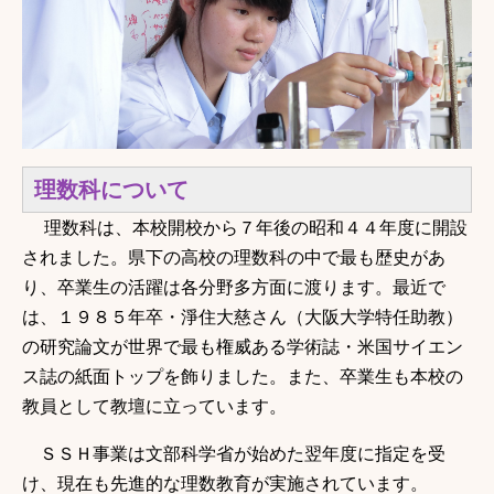
理数科について
理数科は、本校開校から７年後の昭和４４年度に開設
されました。県下の高校の理数科の中で最も歴史があ
り、卒業生の活躍は各分野多方面に渡ります。最近で
は、１９８５年卒・淨住大慈さん（大阪大学特任助教）
の研究論文が世界で最も権威ある学術誌・米国サイエン
ス誌の紙面トップを飾りました。また、卒業生も
本校の
教員として教壇に立っています。
ＳＳＨ事業は文部科学省が始めた翌年度に指定を受
け、現在も先進的な理数教育が実施されています。