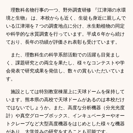
理数科名物行事の一つ、野外調査研修 『江津湖の水環
境と生物』 は、本校からも近く、生徒も身近に親しんで
いる江津湖を７つの調査地点に分け、水生動植物の同定
や科学的な水質調査を行っています。平成６年から続け
ており、長年の功績が評価され表彰も受けています。
また、理数科生の科学系部活動での活躍も目覚まし
く、課題研究との両立を果たし、様々なコンテストや学
会発表で研究成果を発信し、数々の賞もいただいていま
す。
施設としては特別教室棟屋上に天球ドームを保持して
います。熊本県の高校で天球ドームがあるのは本校だけ
ではないでしょうか。また、高度な分析機器（分光光度
計）や真空グローブボックス、インキュベーターやオー
トクレーブなど大型高度機器をはじめとした様々な機器
があり、大学並みの研究をすることも可能です。