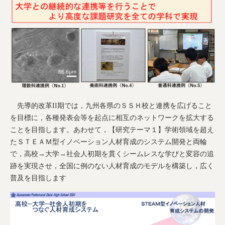
先導的改革II期では，九州各県のＳＳＨ校と連携を広げること
を目標に，各種発表会等を起点に相互のネットワークを拡大する
ことを目指します。あわせて，【研究テーマ１】学術領域を超え
たＳＴＥＡＭ型イノベーション人材育成のシステム開発と両輪
で，高校→大学→社会人初期を貫くシームレスな学びと変容の追
跡を実現させ，全国に例のない人材育成のモデルを構築し，広く
普及を目指します