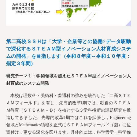
第二高校ＳＳＨは「大学・企業等との協働×データ駆動
で深化するＳＴＥＡＭ型イノベーション人材育成システ
ムの開発」を目指します（令和８年度～令和１０年度：
指定３年間）
研究テーマ１：学術領域を超えたＳＴＥＡＭ型イノベーション人
材育成のシステム開発
本校は理数科・美術科・普通科の強みを統合した「二高ＳＴＥ
ＡＭフィールド」を有し，先導的改革Ⅰ期では，独自のＳＴＥＡ
Ｍ教育（ＳＴＥＡＭ－Ｄ）を核とする３学科横断の課題研究を推
進してきました。先導的改革Ⅱ期ではこれを拡張し，Engineering
領域とMathematics領域を正式にＳＴＥＡＭフィールド（図）に位
置付け，更なる深化を図ります。具体的には，科学哲学・科学倫