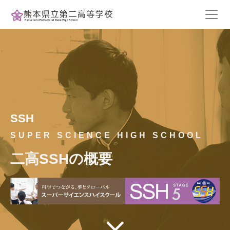
SSH
SUPER SCIENCE HIGH SCHOOL
二高SSHの概要