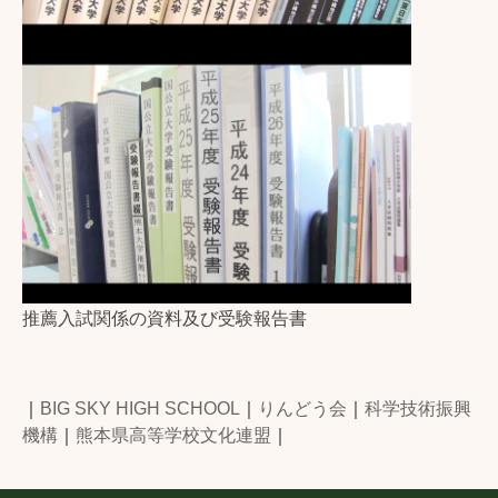
推薦入試関係の資料及び受験報告書
｜
BIG SKY HIGH SCHOOL
｜
りんどう会
｜
科学技術振興
機構
｜
熊本県高等学校文化連盟
｜