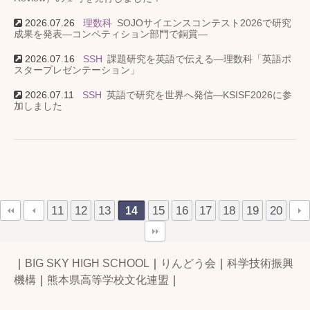
2026.07.26
理数科
SOJOサイエンスコンテスト2026で研究
成果を発表―コンペティション部門で銅賞―
2026.07.16
SSH
課題研究を英語で伝える―理数科「英語ポ
スタープレゼンテーション」
2026.07.11
SSH
英語で研究を世界へ発信―KSISF2026に参
加しました
11
12
13
15
16
17
18
19
20
14
｜
BIG SKY HIGH SCHOOL
｜
りんどう会
｜
科学技術振興
機構
｜
熊本県高等学校文化連盟
｜