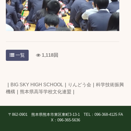
一覧
1,118回
｜
BIG SKY HIGH SCHOOL
｜
りんどう会
｜
科学技術振興
機構
｜
熊本県高等学校文化連盟
｜
〒862-0901 熊本県熊本市東区東町3-13-1 TEL：096-368-4125 FA
X：096-365-5636