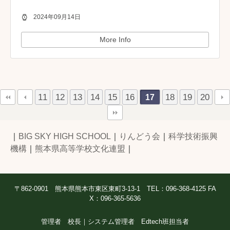
2024年09月14日
More Info
11
12
13
14
15
16
18
19
20
17
｜
BIG SKY HIGH SCHOOL
｜
りんどう会
｜
科学技術振興
機構
｜
熊本県高等学校文化連盟
｜
〒862-0901 熊本県熊本市東区東町3-13-1 TEL：096-368-4125 FA
X：096-365-5636
管理者 校長｜システム管理者 Edtech班担当者