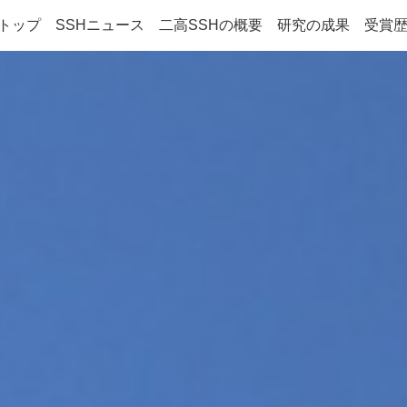
Hトップ
SSHニュース
二高SSHの概要
研究の成果
受賞