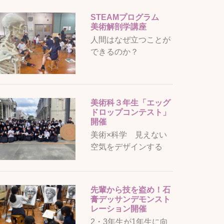
STEAMプログラム
美術解剖学講座
人間はなぜ立つことが
できるのか？
美術科３年生「エッグ
ドロップコンテスト」
開催
美術×科学 見えない
空気をデザインする
先輩から技を盗め！石
膏デッサンデモンスト
レーション開催
2・3年生が1年生に向