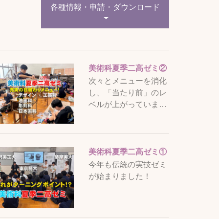
各種情報・申請・ダウンロード
美術科夏季二高ゼミ②
次々とメニューを消化
し、「当たり前」のレ
ベルが上がっていま…
美術科夏季二高ゼミ①
今年も伝統の実技ゼミ
が始まりました！