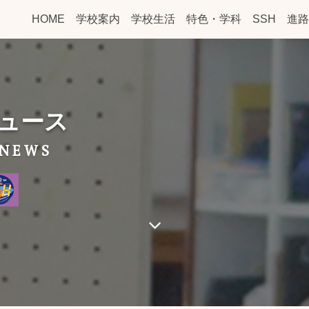
HOME
学校案内
学校生活
特色・学科
SSH
進路
ュース
 NEWS