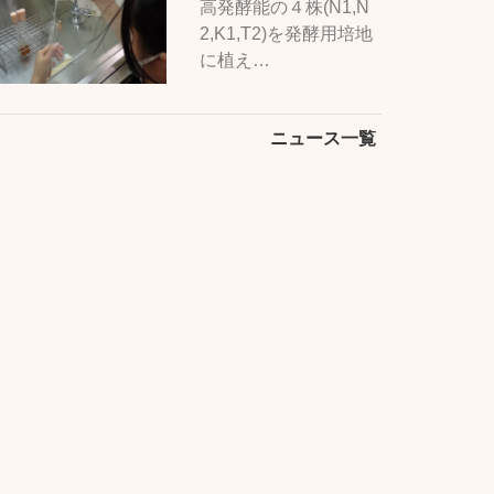
高発酵能の４株(N1,N
2,K1,T2)を発酵用培地
に植え…
ニュース一覧