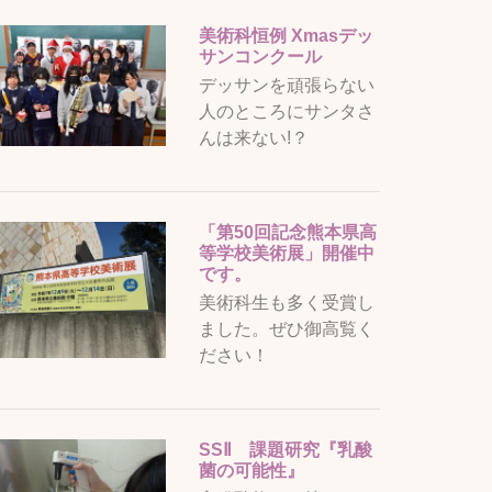
美術科恒例 Xmasデッ
サンコンクール
デッサンを頑張らない
人のところにサンタさ
んは来ない!？
「第50回記念熊本県高
等学校美術展」開催中
です。
美術科生も多く受賞し
ました。ぜひ御高覧く
ださい！
SSⅡ 課題研究『乳酸
菌の可能性』