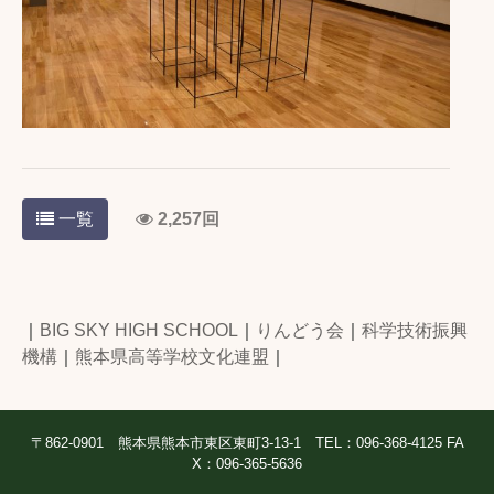
一覧
2,257回
｜
BIG SKY HIGH SCHOOL
｜
りんどう会
｜
科学技術振興
機構
｜
熊本県高等学校文化連盟
｜
〒862-0901 熊本県熊本市東区東町3-13-1 TEL：096-368-4125 FA
X：096-365-5636