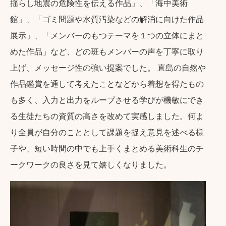
揺らし地震の危険性を伝える作品」、「海中美術
館」、「ゴミ問題や水質汚染などの解消に向けた作品
展示」、「メンバーのもつテーマを１つの立体にまと
めた作品」など、どの班もメンバーの声を丁寧に取り
上げ、メッセージ性の強い提案でした。 直島の自然や
作品鑑賞を通して考えたことなどから着想を得たもの
も多く、入力と出力をループさせる学びが機敏にでき
る生徒たちの資質の高さを改めて実感しました。何よ
り全員が自分のこととして課題を捉え意見を述べる様
子や、短い時間の中でも上手くまとめる美術科生のチ
ークワークの良さを見て嬉しくなりました。