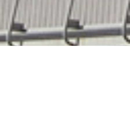
2026年06月04日
理数科１年生を対象に第２回「科学本質」を
実施しました
６月３日（水）、理数科１年生は、来週に控えた江津湖での
生態調査に向けた「科学本質（倫理）」に関する特別授業を
受けました。この授業は、生徒たちが「誠実な科学者」とし
てのあり方を考え、研究の基礎となる実験ノートの記録の仕
方や、それらに関する行動規範を身に付けること等を目的と