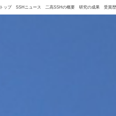
Hトップ
SSHニュース
二高SSHの概要
研究の成果
受賞