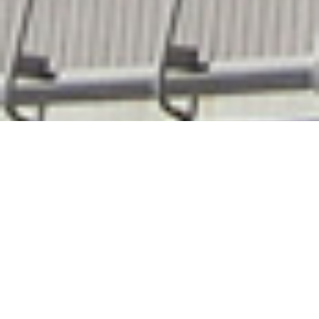
2025年07月26日
崇城大学SoLAでの熱気あふれるポスターセ
ッション！（第15回RENSセミナーSOJOサ
イエンスコンテスト2025）
2025年7月28日、崇城大学SoLAを会場に、高校生によるポ
スターセッションが開催されました。本校からは、3年理数科
及び化学部から計10件のポスターを展示・発表しました。会
場は、沖縄県、鹿児島県、大分県、福岡県、佐賀県など県外