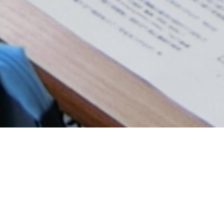
2024年04月24日
理数科１年「科学哲学概論」
４月２３日（火）理数科１年生を対象に本校が研究開発を行
う「独自のＳＴＥＡＭ教育」の一環である「科学哲学」が実