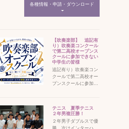
各種情報・申請・ダウンロード
【吹奏楽部】 追記有
り）吹奏楽コンクール
で第二高校オープンス
クールに参加できない
中学生の皆様
追記有り）吹奏楽コン
クールで第二高校オー
プンスクールに参加…
テニス 夏季テニス
２年男複圧勝！
２年男子ダブルスで優
勝、次はインターハ