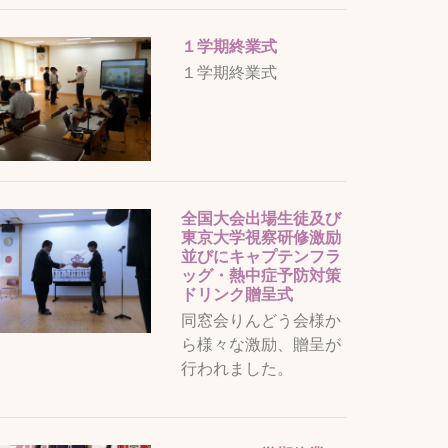
１学期終業式
１学期終業式
全国大会出場生徒及び
東京大学視察研修激励
並びにキャプテンフラ
ッグ・熱中症予防対策
ドリンク贈呈式
同窓会りんどう会様か
ら様々な激励、贈呈が
行われました。