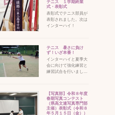
テニス １学期終業
式・表彰式
表彰式でテニス部員が
表彰されました。次は
インターハイ！
テニス 暑さに負け
ず！いざ本番！
インターハイと夏季大
会に向けて強化練習と
練習試合を行いまし…
【写真部】令和８年度
春期写真コンテスト
（県高文連写真専門部
主催）表彰式（令和８
年５月１５日（金））