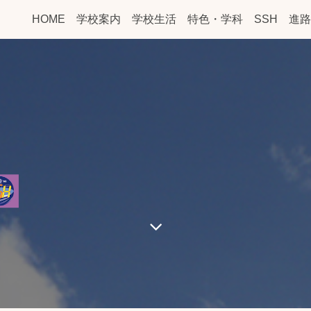
HOME
学校案内
学校生活
特色・学科
SSH
進路