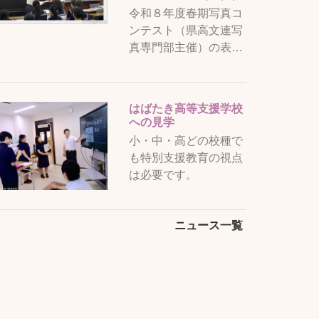
令和８年度春期写真コ
ンテスト（県高文連写
真専門部主催）の表…
はばたき高等支援学校
への見学
小・中・高どの校種で
も特別支援教育の視点
は必要です。
ニュース一覧