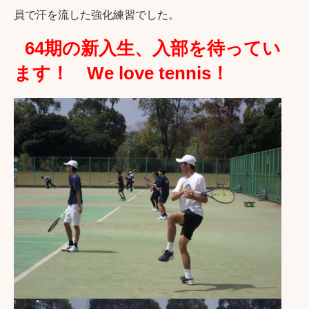
員で汗を流した強化練習でした。
64期の新入生、入部を待ってい
ます！ We love tennis！